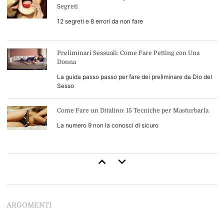
Segreti
12 segreti e 8 errori da non fare
Preliminari Sessuali: Come Fare Petting con Una
Donna
La guida passo passo per fare dei preliminare da Dio del
Sesso
Come Fare un Ditalino: 15 Tecniche per Masturbarla
La numero 9 non la conosci di sicuro
Come Durare di Più a Letto: 13 Consigli di Base (+4
Avanzati)
Inizia a durare come uno stallone
ARGOMENTI
Come Leccarle la Figa: 34 Tecniche per Leccarla Come