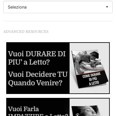
Nessun'Altro Uomo
Se vuoi leccarle la figa da Dio del Sesso devi
assolutamente leggere questo articolo
Come Stimolare il Clitoride
ADVANCED RESOURCES
Se non segui questi regole rovini tutto
Guida al Cunnilingus
Imparare dalle lesbiche
Come Fare Sesso Anale: la Guida Completa
Tutto quello che devi sapere sulla penetrazione anale in
piena sicurezza.
Giochi Erotici e Fantasie Sessuali