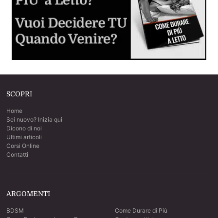
Inizia a sperimentare e divertirti
Dilatatore Anale (Butt Plug o Anal Plug)
Cos'è, come si usa e come scegliere il migliore per voi
SCOPRI
Sesso Anale per la Prima Volta
Home
La guida step by step per sverginarla dal culo
Sei nuovo? Inizia qui
Dicono di noi
Ultimi articoli
Corsi Online
Contatti
ARGOMENTI
BDSM
Come Durare di Più