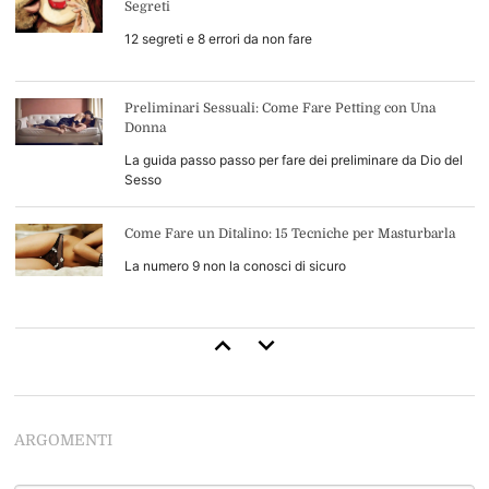
Segreti
12 segreti e 8 errori da non fare
Preliminari Sessuali: Come Fare Petting con Una
Donna
La guida passo passo per fare dei preliminare da Dio del
Sesso
Come Fare un Ditalino: 15 Tecniche per Masturbarla
La numero 9 non la conosci di sicuro
Come Durare di Più a Letto: 13 Consigli di Base (+4
Avanzati)
Inizia a durare come uno stallone
ARGOMENTI
Come Leccarle la Figa: 34 Tecniche per Leccarla Come