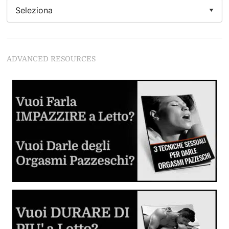
Nessun'Altro Uomo
Se vuoi leccarle la figa da Dio del Sesso devi
assolutamente leggere questo articolo
Come Stimolare il Clitoride
ADVANCED RESOURCES
Se non segui questi regole rovini tutto
Guida al Cunnilingus
Imparare dalle lesbiche
Come Fare Sesso Anale: la Guida Completa
Tutto quello che devi sapere sulla penetrazione anale in
piena sicurezza.
Giochi Erotici e Fantasie Sessuali