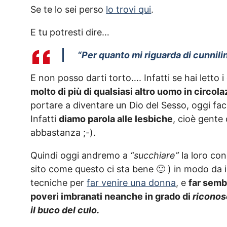
Se te lo sei perso
lo trovi qui
.
E tu potresti dire…
“Per quanto mi riguarda di cunnil
E non posso darti torto…. Infatti se hai letto 
molto di più di qualsiasi altro uomo in circol
portare a diventare un Dio del Sesso, oggi fa
Infatti
diamo parola alle lesbiche
, cioè gente
abbastanza ;-).
Quindi oggi andremo a
“succhiare”
la loro con
sito come questo ci sta bene 🙂 ) in modo da 
tecniche per
far venire una donna
, e
far sembr
poveri imbranati neanche in grado di
riconosc
il buco del culo.