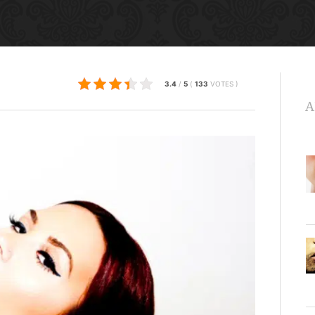
3.4
/
5
(
133
VOTES
)
A