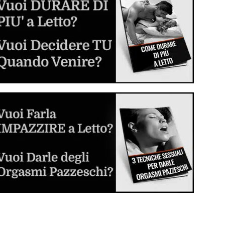
Inizia a sperimentare e divertirti
Dilatatore Anale (Butt Plug o Anal Plug)
Cos'è, come si usa e come scegliere il
migliore per voi
Sesso Anale per la Prima Volta
La guida step by step per sverginarla dal
culo