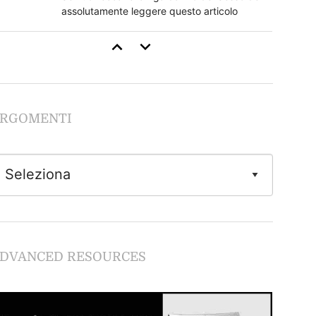
assolutamente leggere questo articolo
Come Stimolare il Clitoride
Se non segui questi regole rovini tutto
RGOMENTI
Guida al Cunnilingus
Imparare dalle lesbiche
Come Fare Sesso Anale: la Guida Completa
Tutto quello che devi sapere sulla
DVANCED RESOURCES
penetrazione anale in piena sicurezza.
Giochi Erotici e Fantasie Sessuali