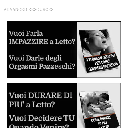
Come Stimolare il Clitoride
ADVANCED RESOURCES
Se non segui questi regole rovini tutto
Guida al Cunnilingus
Imparare dalle lesbiche
Come Fare Sesso Anale: la Guida Completa
Tutto quello che devi sapere sulla penetrazione anale in
piena sicurezza.
Giochi Erotici e Fantasie Sessuali
Inizia a sperimentare e divertirti