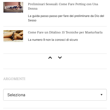
Preliminari Sessuali: Come Fare Petting con Una
Donna
La guida passo passo per fare dei preliminare da Dio del
Sesso
Come Fare un Ditalino: 15 Tecniche per Masturbarla
La numero 9 non la conosci di sicuro
Come Durare di Più a Letto: 13 Consigli di Base (+4
Avanzati)
Inizia a durare come uno stallone
ARGOMENTI
Come Leccarle la Figa: 34 Tecniche per Leccarla Come
Nessun'Altro Uomo
Se vuoi leccarle la figa da Dio del Sesso devi
assolutamente leggere questo articolo