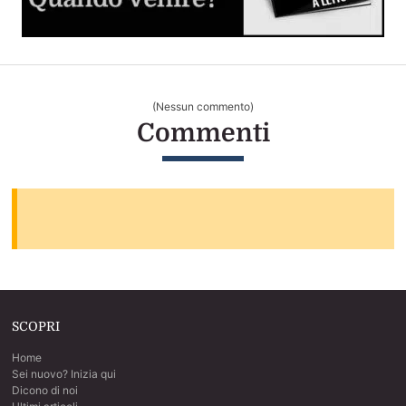
Dilatatore Anale (Butt Plug o Anal Plug)
Cos'è, come si usa e come scegliere il migliore per voi
(Nessun commento)
Sesso Anale per la Prima Volta
Commenti
La guida step by step per sverginarla dal culo
SCOPRI
Home
Sei nuovo? Inizia qui
Dicono di noi