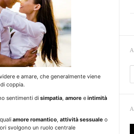
A
dividere e amare, che generalmente viene
 di coppia.
no sentimenti di
simpatia
,
amore
e
intimità
A
quali
amore romantico
,
attività sessuale
o
tori svolgono un ruolo centrale