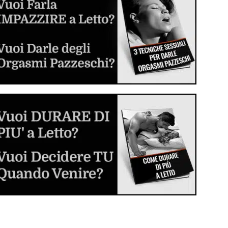
Inizia a sperimentare e divertirti
Dilatatore Anale (Butt Plug o Anal Plug)
Cos'è, come si usa e come scegliere il
migliore per voi
Sesso Anale per la Prima Volta
La guida step by step per sverginarla dal
culo