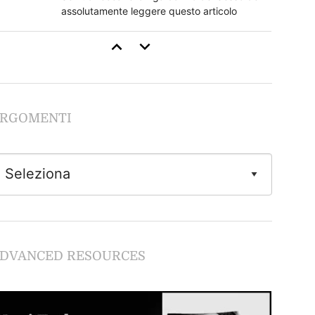
assolutamente leggere questo articolo
Come Stimolare il Clitoride
Se non segui questi regole rovini tutto
RGOMENTI
Guida al Cunnilingus
Imparare dalle lesbiche
Come Fare Sesso Anale: la Guida Completa
Tutto quello che devi sapere sulla
DVANCED RESOURCES
penetrazione anale in piena sicurezza.
Giochi Erotici e Fantasie Sessuali