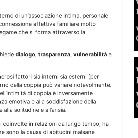
’interno di un’associazione intima, personale
na connessione affettiva familiare molto
n legame che si forma attraverso la
chiede
dialogo
,
trasparenza
,
vulnerabilità
e
osi fattori sia interni sia esterni (per
interno della coppia può variare notevolmente.
ll’intimità di coppia è inversamente
nza emotiva e alla soddisfazione della
lla solitudine e all’ansia.
 coinvolte in relazioni da lungo tempo, ha
che sono la causa di abitudini malsane