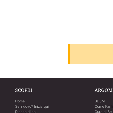
SCOPRI
ARGOM
Home
BDSM
Sei nuovo? Inizia qui
Come Far 
Dicono di noi
Cura di Sé