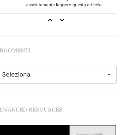
assolutamente leggere questo articolo
Come Stimolare il Clitoride
Se non segui questi regole rovini tutto
RGOMENTI
Guida al Cunnilingus
Imparare dalle lesbiche
Come Fare Sesso Anale: la Guida Completa
Tutto quello che devi sapere sulla
DVANCED RESOURCES
penetrazione anale in piena sicurezza.
Giochi Erotici e Fantasie Sessuali