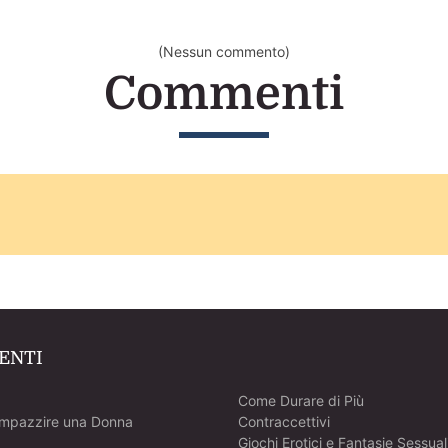
(Nessun commento)
Commenti
ENTI
Come Durare di Più
Impazzire una Donna
Contraccettivi
Giochi Erotici e Fantasie Sessual