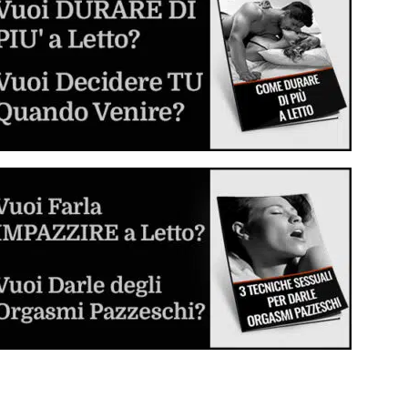
Inizia a sperimentare e divertirti
Dilatatore Anale (Butt Plug o Anal Plug)
Cos'è, come si usa e come scegliere il
migliore per voi
Sesso Anale per la Prima Volta
La guida step by step per sverginarla dal
culo