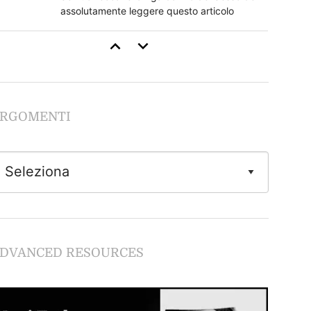
assolutamente leggere questo articolo
Come Stimolare il Clitoride
Se non segui questi regole rovini tutto
RGOMENTI
Guida al Cunnilingus
Imparare dalle lesbiche
Come Fare Sesso Anale: la Guida Completa
Tutto quello che devi sapere sulla
DVANCED RESOURCES
penetrazione anale in piena sicurezza.
Giochi Erotici e Fantasie Sessuali