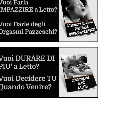
Inizia a sperimentare e divertirti
Dilatatore Anale (Butt Plug o Anal Plug)
Cos'è, come si usa e come scegliere il
migliore per voi
Sesso Anale per la Prima Volta
La guida step by step per sverginarla dal
culo