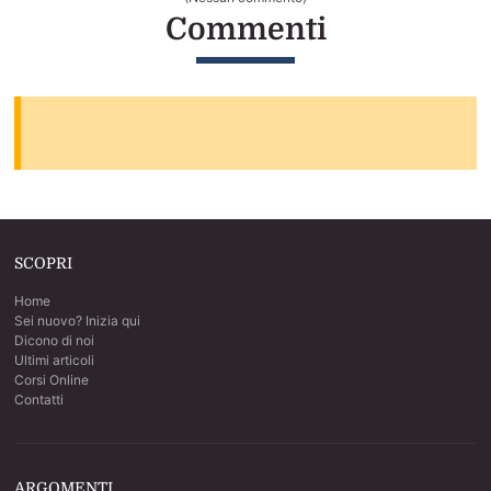
Sesso Anale per la Prima Volta
Commenti
La guida step by step per sverginarla dal culo
SCOPRI
Home
Sei nuovo? Inizia qui
Dicono di noi
Ultimi articoli
Corsi Online
Contatti
ARGOMENTI