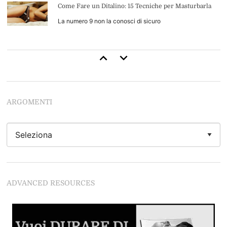
Come Fare un Ditalino: 15 Tecniche per Masturbarla
La numero 9 non la conosci di sicuro
Come Durare di Più a Letto: 13 Consigli di Base (+4
Avanzati)
Inizia a durare come uno stallone
ARGOMENTI
Come Leccarle la Figa: 34 Tecniche per Leccarla Come
Nessun'Altro Uomo
Se vuoi leccarle la figa da Dio del Sesso devi
assolutamente leggere questo articolo
Come Stimolare il Clitoride
ADVANCED RESOURCES
Se non segui questi regole rovini tutto