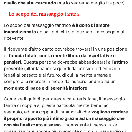
quello che stai cercando
(ma lo vedremo meglio fra poco).
Lo scopo del massaggio tantra
Lo scopo del massaggio tantrico
è il dono di amore
incondizionato
da parte di chi sta facendo il massaggio al
ricevente.
Il ricevente d’altro canto dovrebbe trovarsi in una posizione
di
fiducia totale, con la mente libera da aspettative e
pensieri
. Questa persona dovrebbe abbandonarsi all’
attimo
presente
(allontanandosi quindi da pensieri ed emozioni
legati al passato e al futuro, di cui la mente umana è
sempre alla ricerca) in modo da lasciarsi andare ad un
momento di pace e di serenità interiore.
Come vedi quindi, per queste caratteristiche, il massaggio
tantra di coppia si presta particolarmente bene, ad
esempio, ad una coppia di innamorati che
vogliono rendere
il proprio rapporto più intimo grazie ad un massaggio che
non sia finalizzato al sesso
… nonostante il sesso in se
possa risultare ancora più piacevole dopo un massaggio di