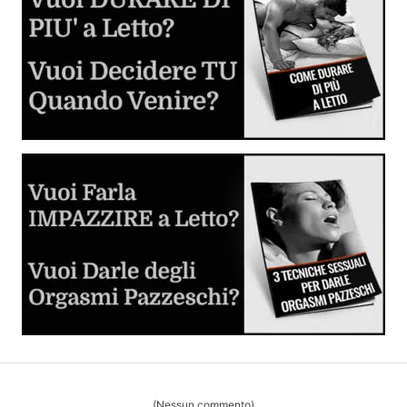
Guida al Cunnilingus
Imparare dalle lesbiche
Come Fare Sesso Anale: la Guida Completa
Tutto quello che devi sapere sulla penetrazione anale in
piena sicurezza.
Giochi Erotici e Fantasie Sessuali
Inizia a sperimentare e divertirti
Dilatatore Anale (Butt Plug o Anal Plug)
Cos'è, come si usa e come scegliere il migliore per voi
(Nessun commento)