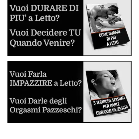
Guida al Cunnilingus
Imparare dalle lesbiche
Come Fare Sesso Anale: la Guida Completa
Tutto quello che devi sapere sulla penetrazione anale in
piena sicurezza.
Giochi Erotici e Fantasie Sessuali
Inizia a sperimentare e divertirti
Dilatatore Anale (Butt Plug o Anal Plug)
Cos'è, come si usa e come scegliere il migliore per voi