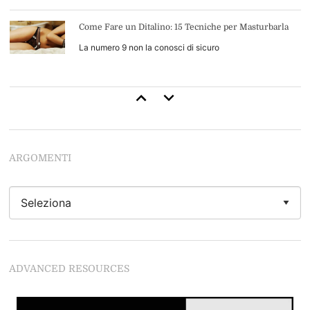
Come Fare un Ditalino: 15 Tecniche per Masturbarla
La numero 9 non la conosci di sicuro
Come Durare di Più a Letto: 13 Consigli di Base (+4
Avanzati)
Inizia a durare come uno stallone
ARGOMENTI
Come Leccarle la Figa: 34 Tecniche per Leccarla Come
Nessun'Altro Uomo
Se vuoi leccarle la figa da Dio del Sesso devi
assolutamente leggere questo articolo
Come Stimolare il Clitoride
ADVANCED RESOURCES
Se non segui questi regole rovini tutto