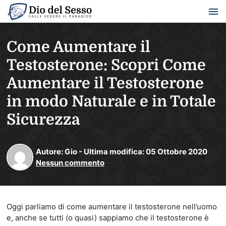
Come Aumentare il
Testosterone: Scopri Come
Aumentare il Testosterone
in modo Naturale e in Totale
Sicurezza
Autore:
Gio
-
Ultima modifica:
05
Ottobre
2020
Nessun commento
Oggi parliamo di come aumentare il testosterone nell’uomo
e, anche se tutti (o quasi) sappiamo che il testosterone è