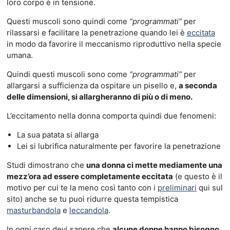
loro corpo è in tensione.
Questi muscoli sono quindi come
“programmati”
per
rilassarsi e facilitare la penetrazione quando lei è
eccitata
in modo da favorire il meccanismo riproduttivo nella specie
umana.
Quindi questi muscoli sono come
“programmati”
per
allargarsi a sufficienza da ospitare un pisello e,
a seconda
delle dimensioni, si allargheranno di più o di meno.
L’eccitamento nella donna comporta quindi due fenomeni:
La sua patata si allarga
Lei si lubrifica naturalmente per favorire la penetrazione
Studi dimostrano che
una donna ci mette mediamente una
mezz’ora ad essere completamente eccitata
(e questo è il
motivo per cui te la meno così tanto con i
preliminari
qui sul
sito) anche se tu puoi ridurre questa tempistica
masturbandola
e
leccandola
.
In ogni caso devi sapere che
alcune donne hanno bisogno