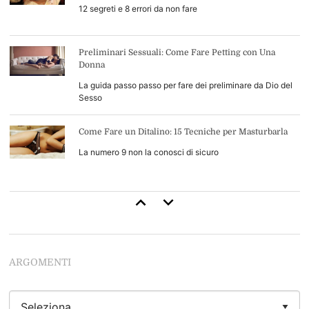
12 segreti e 8 errori da non fare
Preliminari Sessuali: Come Fare Petting con Una
Donna
La guida passo passo per fare dei preliminare da Dio del
Sesso
Come Fare un Ditalino: 15 Tecniche per Masturbarla
La numero 9 non la conosci di sicuro
Come Durare di Più a Letto: 13 Consigli di Base (+4
Avanzati)
Inizia a durare come uno stallone
ARGOMENTI
Come Leccarle la Figa: 34 Tecniche per Leccarla Come
Nessun'Altro Uomo