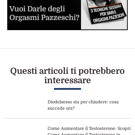
Dilatatore Anale (Butt Plug o Anal Plug)
Cos'è, come si usa e come scegliere il migliore per voi
Sesso Anale per la Prima Volta
La guida step by step per sverginarla dal culo
Questi articoli ti potrebbero
interessare
Diodelsesso sta per chiudere: cosa
succede ora?
Come Aumentare il Testosterone: Scopri
Come Aumentare il Testosterone in