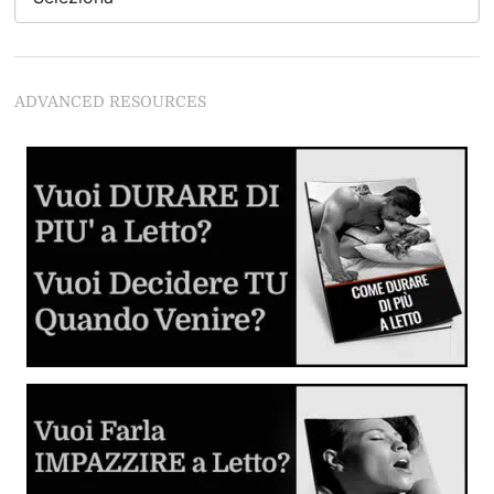
Se vuoi leccarle la figa da Dio del Sesso devi
assolutamente leggere questo articolo
Come Stimolare il Clitoride
ADVANCED RESOURCES
Se non segui questi regole rovini tutto
Guida al Cunnilingus
Imparare dalle lesbiche
Come Fare Sesso Anale: la Guida Completa
Tutto quello che devi sapere sulla penetrazione anale in
piena sicurezza.
Giochi Erotici e Fantasie Sessuali
Inizia a sperimentare e divertirti