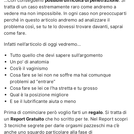
…Con conseguenti
possibili difficoltà di penetrazione
. Si
tratta di un caso estremamente raro come andremo a
vedere ma non impossibile. In ogni caso non preoccuparti
perché in questo articolo andremo ad analizzare il
problema così, se tu te lo dovessi trovare davanti, saprai
come fare.
Infatti nell’articolo di oggi vedremo…
Tutto quello che devi sapere sull’argomento
Un po’ di anatomia
Cos’è il vaginismo
Cosa fare se lei non ne soffre ma hai comunque
problemi ad “entrare”
Cosa fare se lei ce l’ha stretta e tu grosso
Qual è la posizione migliore
E se il lubrificante aiuta o meno
Prima di cominciare però voglio farti un
regalo
. Si tratta di
un
Report Gratuito
che ho scritto per te. Nel Report scopri
3 tecniche segrete per darle orgasmi pazzeschi ma c’è
anche uno sguardo particolare alla fase di