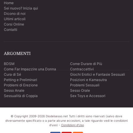
Home
Sei nuovo? Inizia qui
Dicono di noi
Ultimi articoli
Corsi Online
Contatti
ARGOMENTI
BDSM
Come Durare di Più
Come Far Impazzire una Donna
Contraccettivi
Cura di Sé
Giochi Erotici e Fantasie Sessuali
Petting e Preliminari
Posizioni e Kamasutra
Problemi di Erezione
Problemi Sessuali
Sesso Anale
Sesso Orale
Sessualità di Coppia
Sex Toys e Accessori
© Copyright
2009-2026
Diodelsesso.net
Tutti i diritti sono riservati (salvo dove
diversamente specificato o a parte alcune eccezioni, a tale riguardo vedi le condizioni
d'uso) -
Condizioni d’Uso