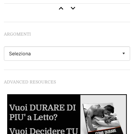
Come Durare di Più a Letto: 13 Consigli di Base (+4
Avanzati)
Inizia a durare come uno stallone
ARGOMENTI
Come Leccarle la Figa: 34 Tecniche per Leccarla Come
Nessun'Altro Uomo
Se vuoi leccarle la figa da Dio del Sesso devi
assolutamente leggere questo articolo
Come Stimolare il Clitoride
ADVANCED RESOURCES
Se non segui questi regole rovini tutto
Guida al Cunnilingus
Imparare dalle lesbiche