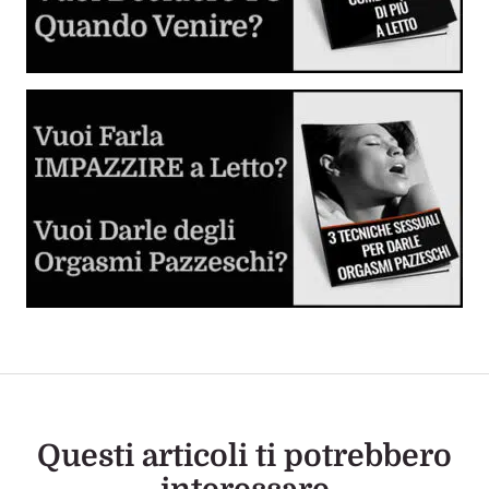
Come Fare Sesso Anale: la Guida Completa
Tutto quello che devi sapere sulla penetrazione anale in
piena sicurezza.
Giochi Erotici e Fantasie Sessuali
Inizia a sperimentare e divertirti
Dilatatore Anale (Butt Plug o Anal Plug)
Cos'è, come si usa e come scegliere il migliore per voi
Sesso Anale per la Prima Volta
La guida step by step per sverginarla dal culo
Questi articoli ti potrebbero