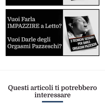
Tutto quello che devi sapere sulla penetrazione anale in
piena sicurezza.
Giochi Erotici e Fantasie Sessuali
Inizia a sperimentare e divertirti
Dilatatore Anale (Butt Plug o Anal Plug)
Cos'è, come si usa e come scegliere il migliore per voi
Sesso Anale per la Prima Volta
La guida step by step per sverginarla dal culo
Questi articoli ti potrebbero
interessare