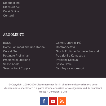
Dicono di noi
Ultimi articoli
Corsi Online
Contatti
ARGOMENTI
BDSM
Come Durare di Più
Come Far Impazzire una Donna
Contraccettivi
Cura di Sé
Giochi Erotici e Fantasie Sessuali
Petting e Preliminari
Posizioni e Kamasutra
Problemi di Erezione
Problemi Sessuali
Sesso Anale
Sesso Orale
Sessualità di Coppia
Sex Toys e Accessori
© Copyright
2009-2026
Diodelsesso.net
Tutti i diritti sono riservati (salvo dove
diversamente specificato o a parte alcune eccezioni, a tale riguardo vedi le condizioni
d'uso) -
Condizioni d’Uso