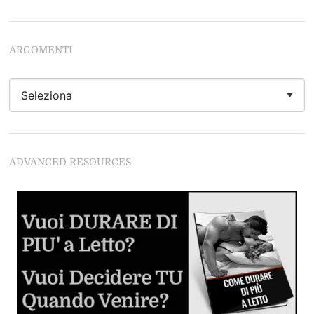
Avanzati)
Inizia a durare come uno stallone
ARGOMENTI
Come Leccarle la Figa: 34 Tecniche per Leccarla Come
Nessun'Altro Uomo
Se vuoi leccarle la figa da Dio del Sesso devi
assolutamente leggere questo articolo
Come Stimolare il Clitoride
ADVANCED RESOURCES
Se non segui questi regole rovini tutto
Guida al Cunnilingus
Imparare dalle lesbiche
Come Fare Sesso Anale: la Guida Completa