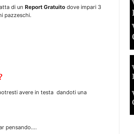
ratta di un
Report Gratuito
dove impari 3
mi pazzeschi.
?
tresti avere in testa dandoti una
star pensando….