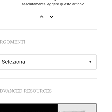
assolutamente leggere questo articolo
Come Stimolare il Clitoride
Se non segui questi regole rovini tutto
RGOMENTI
Guida al Cunnilingus
Imparare dalle lesbiche
Come Fare Sesso Anale: la Guida Completa
Tutto quello che devi sapere sulla
DVANCED RESOURCES
penetrazione anale in piena sicurezza.
Giochi Erotici e Fantasie Sessuali