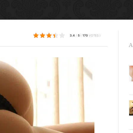
3.4
/
5
(
170
VOTES
)
A