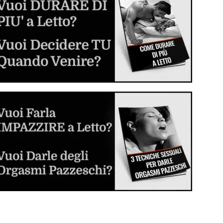
Inizia a sperimentare e divertirti
Dilatatore Anale (Butt Plug o Anal Plug)
Cos'è, come si usa e come scegliere il
migliore per voi
Sesso Anale per la Prima Volta
La guida step by step per sverginarla dal
culo