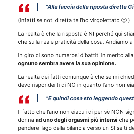
“Alla faccia della riposta diretta G
(infatti se noti diretta te l’ho virgolettato 🙂 )
La realtà è che la risposta è NI perché qui st
che sulla reale praticità della cosa. Andiamo a
In giro ci sono numerosi dibattiti in merito al
ognuno sembra avere la sua opinione.
La realtà dei fatti comunque è che se mi chie
devo risponderti di NO in quanto l’ano non eia
“E quindi cosa sto leggendo questo
Il fatto che l’ano non eiaculi di per sè NON sig
donna
ad uno degli orgasmi più intensi
che po
pendere l’ago della bilancia verso un SI se ti 