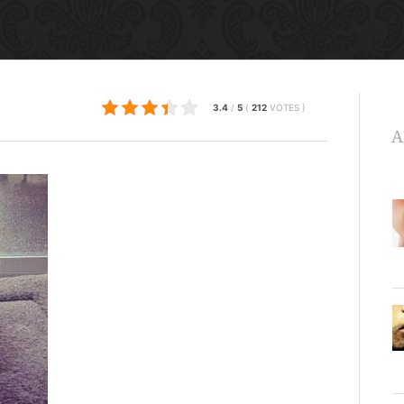
3.4
/
5
(
212
VOTES
)
A