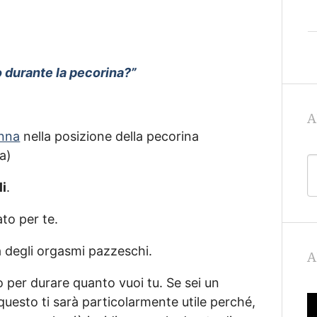
 durante la pecorina?”
A
onna
nella posizione della pecorina
a)
li
.
to per te.
a degli orgasmi pazzeschi.
A
 per durare quanto vuoi tu. Se sei un
uesto ti sarà particolarmente utile perché,