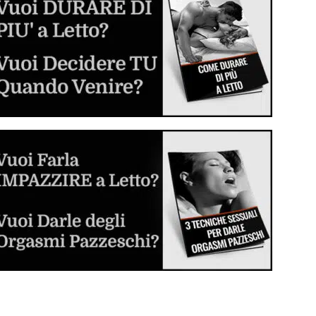
Inizia a sperimentare e divertirti
Dilatatore Anale (Butt Plug o Anal Plug)
Cos'è, come si usa e come scegliere il
migliore per voi
Sesso Anale per la Prima Volta
La guida step by step per sverginarla dal
culo