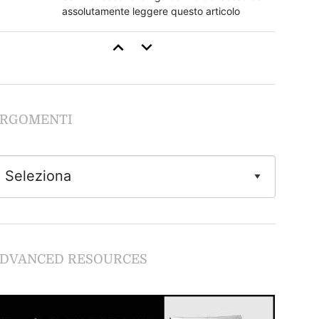
assolutamente leggere questo articolo
Come Stimolare il Clitoride
Se non segui questi regole rovini tutto
RGOMENTI
Guida al Cunnilingus
Imparare dalle lesbiche
Come Fare Sesso Anale: la Guida Completa
Tutto quello che devi sapere sulla
DVANCED RESOURCES
penetrazione anale in piena sicurezza.
Giochi Erotici e Fantasie Sessuali