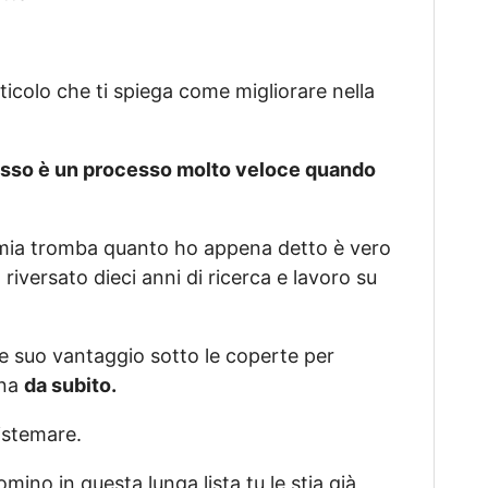
ticolo che ti spiega come migliorare nella
 sesso è un processo molto veloce quando
lla mia tromba quanto ho appena detto è vero
iversato dieci anni di ricerca e lavoro su
uo e suo vantaggio sotto le coperte per
ina
da subito.
istemare.
mino in questa lunga lista tu le stia già